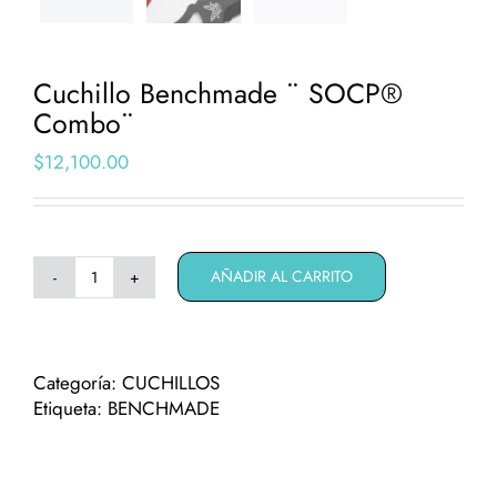
Cuchillo Benchmade ¨ SOCP®
Combo¨
$
12,100.00
AÑADIR AL CARRITO
Cuchillo
Benchmade
¨
SOCP®
Categoría:
CUCHILLOS
Combo¨
Etiqueta:
BENCHMADE
cantidad