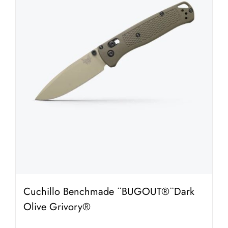
Cuchillo Benchmade ¨BUGOUT®¨Dark
Olive Grivory®