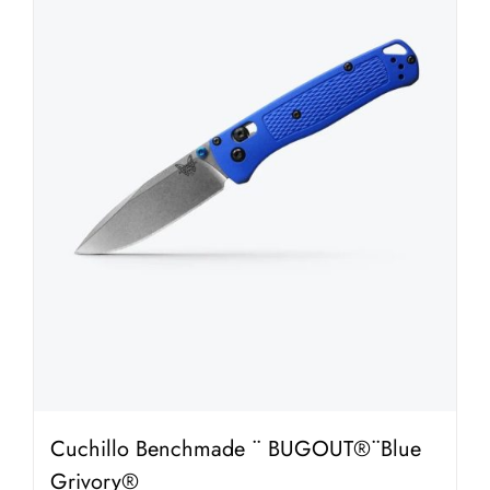
Cuchillo Benchmade ¨ BUGOUT®¨Blue
Grivory®