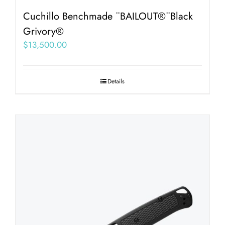
Cuchillo Benchmade ¨BAILOUT®¨Black
Grivory®
$
13,500.00
Details