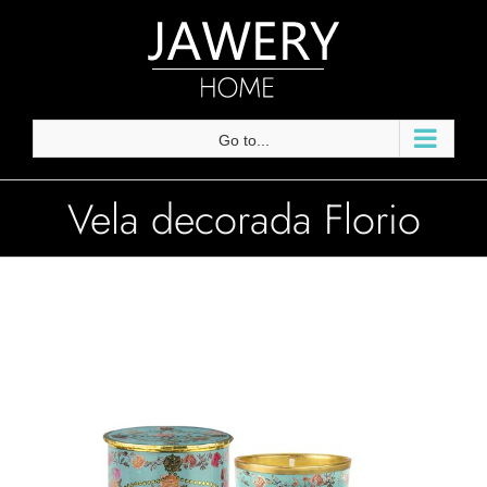
Skip
to
content
Go to...
Vela decorada Florio