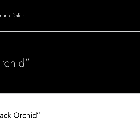
ienda Online
Orchid”
lack Orchid”