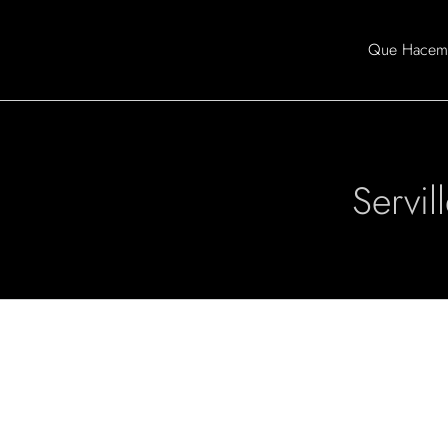
Skip
to
Que Hacem
content
Servil