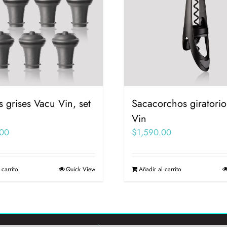
 grises Vacu Vin, set
Sacacorchos giratori
Vin
00
$
1,590.00
 carrito
Quick View
Añadir al carrito