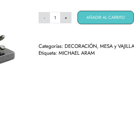
AÑADIR AL CARRITO
Servilletero
Michael
Aram
"Black
Categorías:
DECORACIÓN
,
MESA y VAJILL
Orchid"
Etiqueta:
MICHAEL ARAM
cantidad