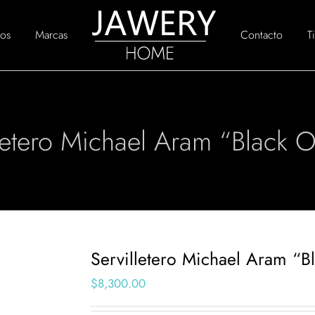
os
Marcas
Contacto
T
letero Michael Aram “Black 
Servilletero Michael Aram “B
$
8,300.00