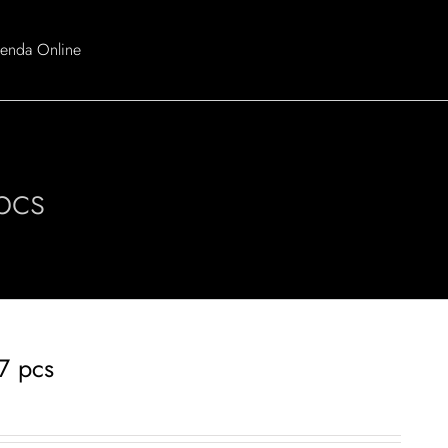
ienda Online
pcs
7 pcs