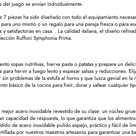
 del juego se envían individualmente.
 7 piezas ha sido diseñado con todo el equipamiento necesari
 para uno mismo o un regalo para una pareja fresca o para es
s y satisfactorias en casa. . La calidad italiana, el diseño refi
olección Ruffoni Symphonia Prima.
ento sopas nutritivas, hierva pasta o patatas y prepare un delic
la para hervir a fuego lento y espesar salsas y reducciones. El
sin problemas de la estufa al horno y que luzca genial en la me
to básico de la cocina para freír, dorar y saltear cualquier ti
 mejor acero inoxidable revestido de su clase: un núcleo gru
an capacidad de respuesta, lo que garantiza que los alimento
estido de acero inoxidable pulido espejo, práctico y fácil de li
rtillada por nuestros maestros artesanos para garantizar una 