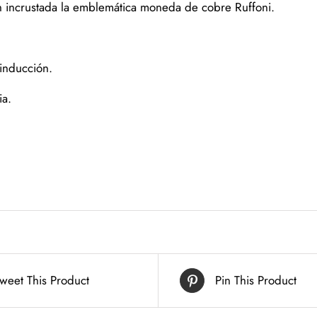
n incrustada la emblemática moneda de cobre Ruffoni.
inducción.
ia.
weet This Product
Pin This Product