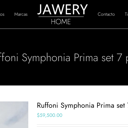
os
Marcas
Contacto
T
ffoni Symphonia Prima set 7 
Ruffoni Symphonia Prima set 
$
59,500.00