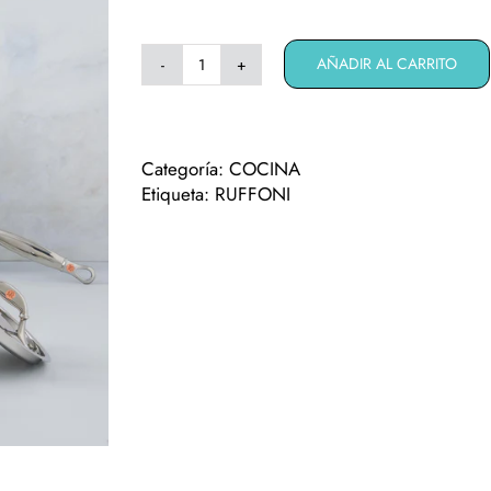
AÑADIR AL CARRITO
Ruffoni
Symphonia
Prima
set
Categoría:
COCINA
7
Etiqueta:
RUFFONI
pcs
cantidad