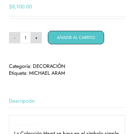
$
8,100.00
AÑADIR AL CARRITO
Portaretratos
Michael
Aram
"Heart"
Categoría:
DECORACIÓN
cantidad
Etiqueta:
MICHAEL ARAM
Descripción
Descripción
La Colección Heart se basa en el símbolo simple