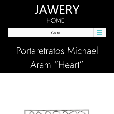
Skip
to
content
Go to...
Portaretratos Michael
Aram “Heart”