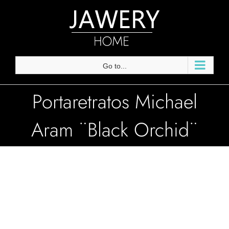
Skip
to
content
Go to...
Portaretratos Michael
Aram ¨Black Orchid¨