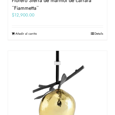
Florero Sferra de marmol de carrara
¨Fiammetta¨
$
12,900.00
Añadir al carrito
Details