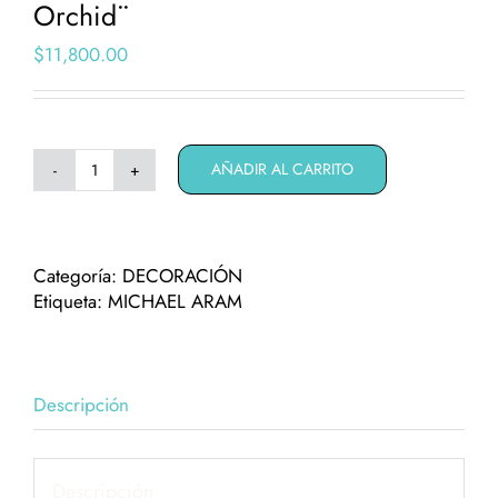
Orchid¨
$
11,800.00
AÑADIR AL CARRITO
Portaretratos
Michael
Aram
¨Black
Categoría:
DECORACIÓN
Orchid¨
Etiqueta:
MICHAEL ARAM
cantidad
Descripción
Descripción