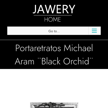
Skip
to
content
Go to...
Portaretratos Michael
Aram ¨Black Orchid¨