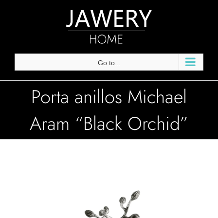
Skip
to
content
Go to...
Porta anillos Michael
Aram “Black Orchid”