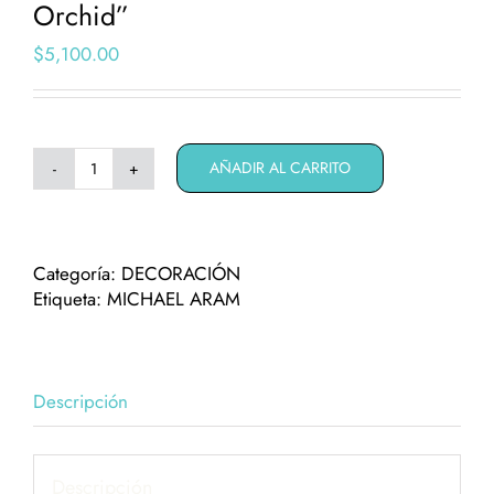
Orchid”
$
5,100.00
AÑADIR AL CARRITO
Porta
anillos
Michael
Aram
Categoría:
DECORACIÓN
"Black
Etiqueta:
MICHAEL ARAM
Orchid"
cantidad
Descripción
Descripción