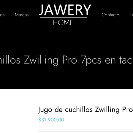
os
Marcas
Contacto
T
illos Zwilling Pro 7pcs en t
Jugo de cuchillos Zwilling Pr
$
31,900.00