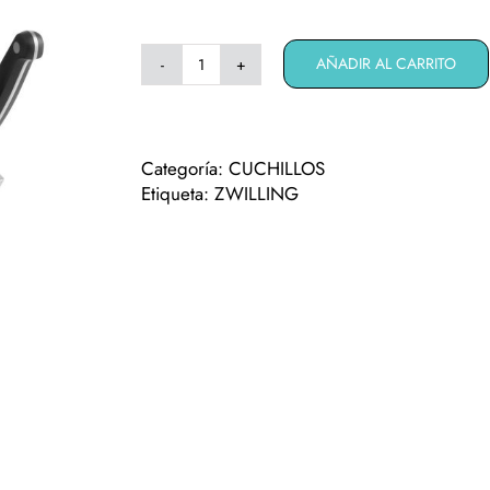
AÑADIR AL CARRITO
Jugo
de
cuchillos
Zwilling
Categoría:
CUCHILLOS
Pro
Etiqueta:
ZWILLING
7pcs
en
taco
de
madera
cantidad