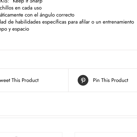
 KIS: “Keep It Sharp”
uchillos en cada uso
máticamente con el ángulo correcto
dad de habilidades específicas para afilar o un entrenamiento
mpo y espacio
weet This Product
Pin This Product