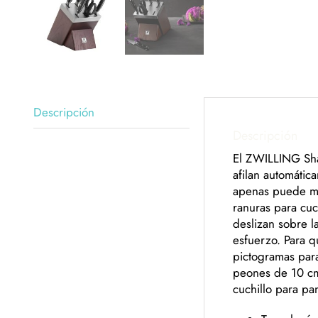
Descripción
Descripción
El ZWILLING Shar
afilan automátic
apenas puede man
ranuras para cuc
deslizan sobre la
esfuerzo. Para q
pictogramas para
peones de 10 cm 
cuchillo para pa