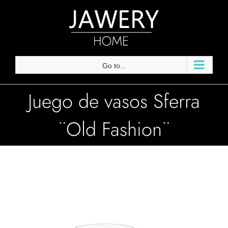
Skip
to
content
Go to...
Juego de vasos Sferra
¨Old Fashion¨