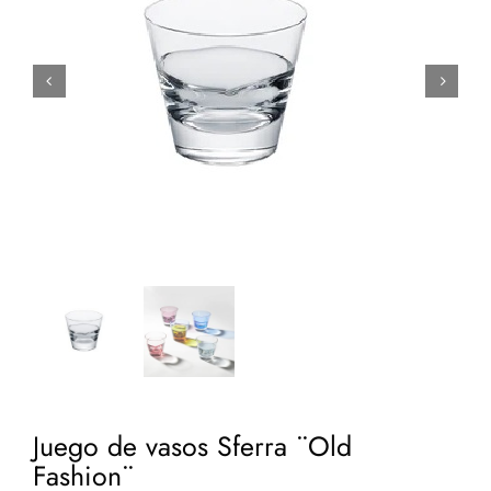


Juego de vasos Sferra ¨Old
Fashion¨