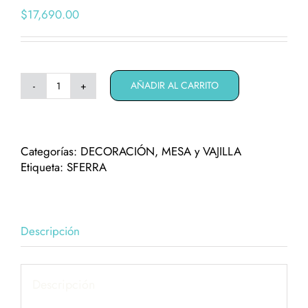
$
17,690.00
AÑADIR AL CARRITO
Juego
de
vasos
Sferra
Categorías:
DECORACIÓN
,
MESA y VAJILLA
¨Old
Etiqueta:
SFERRA
Fashion¨
cantidad
Descripción
Descripción