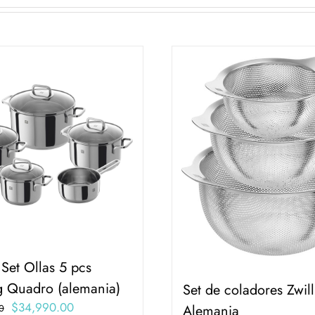
 Set Ollas 5 pcs
ng Quadro (alemania)
Set de coladores Zwil
El
El
$
34,990.00
Alemania
0