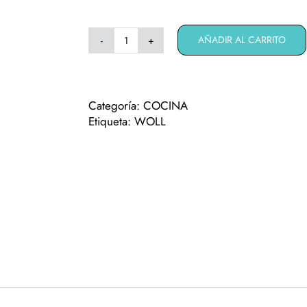
AÑADIR AL CARRITO
Woll
Concept
Pro
101co
Categoría:
COCINA
cantidad
Etiqueta:
WOLL