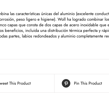
ina las características únicas del aluminio (excelente conduct
 corrosión, peso ligero e higiene). Woll ha logrado combinar lo
inco capas que consta de dos capas de acero inoxidable que 
s beneficios, incluida una distribución térmica perfecta y ráp
odas partes, labios redondeados y aluminio completamente recub
weet This Product
Pin This Product